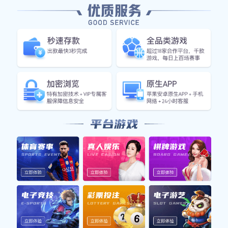
葡萄牙7号足球明星，作为当今世界足坛的传奇人物，
凭借其卓越的技术与超凡的表现，赢得了无数球迷的喜
爱与尊重。本文将从四个方面深入解析这位足球巨星的
辉煌历程与传奇成就，包括他的早期经历、职业生涯的
重要节点、个人荣誉及对球队的影响，以及他在社会和
文化层面的贡献。通过这些方面，我们可以更全面地理
解这位足球天才如何在绿茵场上书写自己的传奇故事，
以及他对全球足球运动发展的深远影响。
1、早期经历与成长
葡萄牙7号足球明星出生于一个普通家庭，从小便展现
出对足球的浓厚兴趣。他在家乡的小俱乐部开始了自己
的足球生涯，很快就因其出色的表现引起了周围人的注
意。在青少年时期，他加入了当地的一支知名俱乐部，